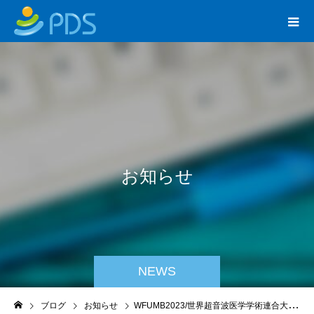
お
知
ら
せ
NEWS
ブログ
お知らせ
WFUMB2023/世界超音波医学学術連合大会@オマーン