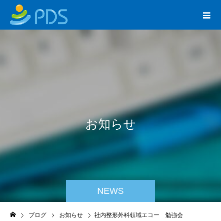
お
知
ら
せ
NEWS
ブログ
お知らせ
社内整形外科領域エコー 勉強会